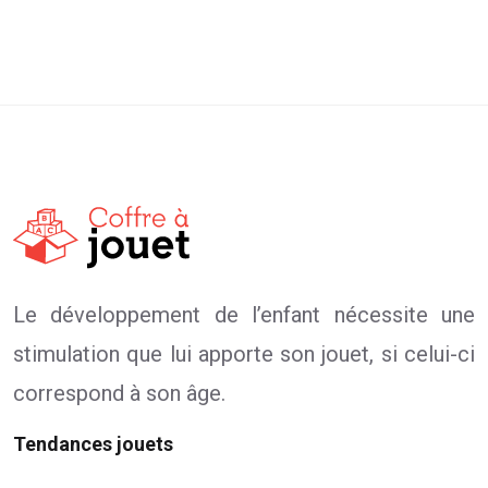
Le développement de l’enfant nécessite une
stimulation que lui apporte son jouet, si celui-ci
correspond à son âge.
Tendances jouets